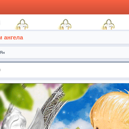
м ангела
Ян
я