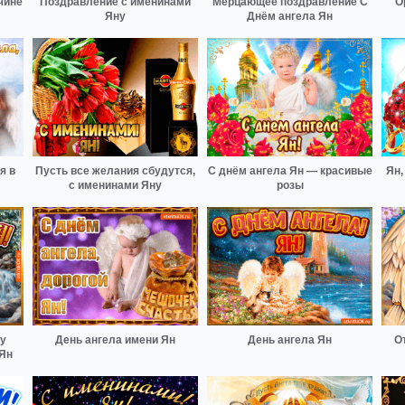
чине
Поздравление с именинами
Мерцающее поздравление С
О
Яну
Днём ангела Ян
я в
Пусть все желания сбудутся,
С днём ангела Ян — красивые
Ян,
с именинами Яну
розы
у
День ангела имени Ян
День ангела Ян
О
 Ян