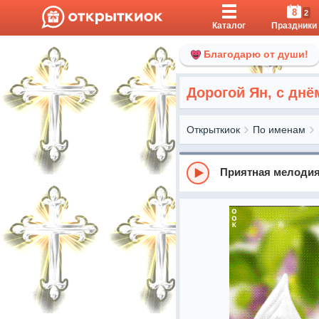
8
2
Каталог
Праздники
Благодарю от души!
Дорогой Ян, с днё
Открыткиок
По именам
Приятная мелоди