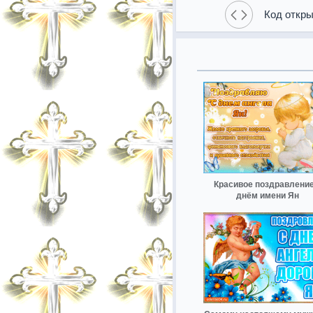
Код откры
Красивое поздравление
днём имени Ян