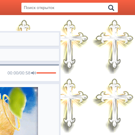
00:00
/
00:58