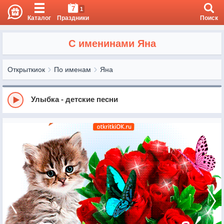
7
1
Каталог
Праздники
Поиск
С именинами Яна
Открыткиок
По именам
Яна
Улыбка - детские песни