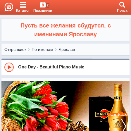
8
2
Каталог
Праздники
Поиск
Пусть все желания сбудутся, с
именинами Ярославу
Открыткиок
По именам
Ярослав
One Day - Beautiful Piano Music