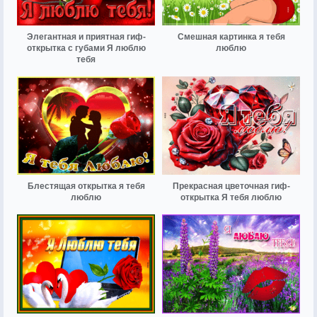
Элегантная и приятная гиф-
Смешная картинка я тебя
открытка с губами Я люблю
люблю
тебя
Блестящая открытка я тебя
Прекрасная цветочная гиф-
люблю
открытка Я тебя люблю