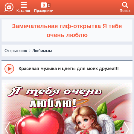
8
2
Каталог
Праздники
Поиск
Замечательная гиф-открытка Я тебя
очень люблю
Открыткиок
Любимым
Красивая музыка и цветы для моих друзей!!!