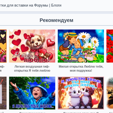
тки для вставки на Форумы | Блоги
Рекомендуем
иф-
Легкая воздушная гиф-
Милая открытка Люблю тебя,
я
открытка Я тебя люблю
моя подружка!