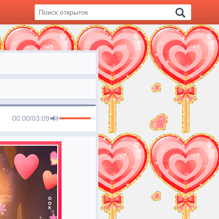
00:00
/
03:09