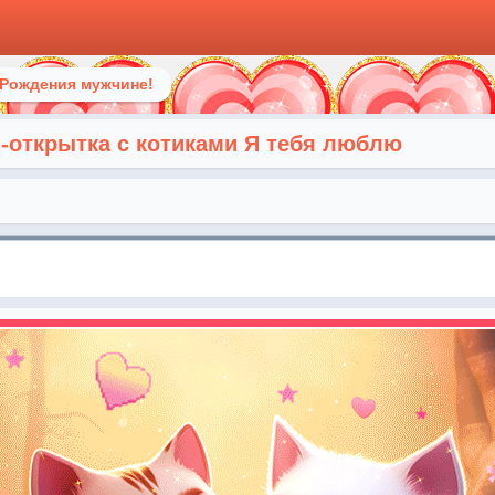
 Рождения мужчине!
-открытка с котиками Я тебя люблю