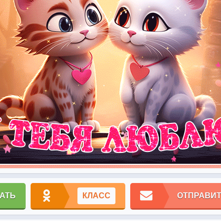
АТЬ
КЛАСС
ОТПРАВИТ