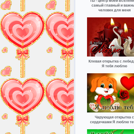
Ты - центр моей Вселенн
самый главный и важн
человек для меня
Клевая открытка с лебе
Я тебя люблю
Чарующая открытка с
сердечками Я люблю те