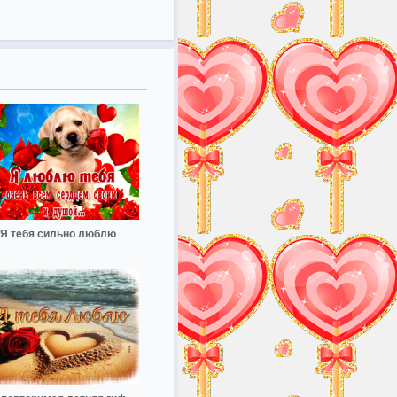
Я тебя сильно люблю