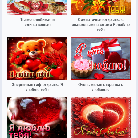
Ты моя любимая и
Симпатичная открытка с
единственная
оранжевыми цветами Я люблю
тебя
Энергичная гиф-открытка Я
Очень милая открытка с
люблю тебя
любовью