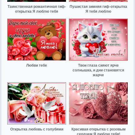
Таинственная романтичная гиф-
Пушистая зимняя гиф-открытка
открытка Я люблю тебя
Я тебя люблю
Любви тебе
Твои глаза сияют ярче
солнышка, и дни становятся
жарче
Открытка любовь с голубями
Красивая открытка с розовым
сердцем Я люблю тебя!