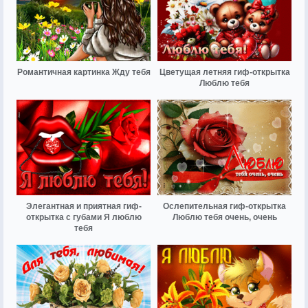
Романтичная картинка Жду тебя
Цветущая летняя гиф-открытка
Люблю тебя
Элегантная и приятная гиф-
Ослепительная гиф-открытка
открытка с губами Я люблю
Люблю тебя очень, очень
тебя