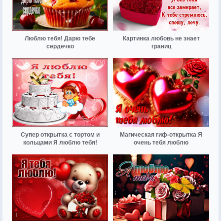
Люблю тебя! Дарю тебе
Картинка любовь не знает
сердечко
границ
Супер открытка с тортом и
Магическая гиф-открытка Я
кольцами Я люблю тебя!
очень тебя люблю