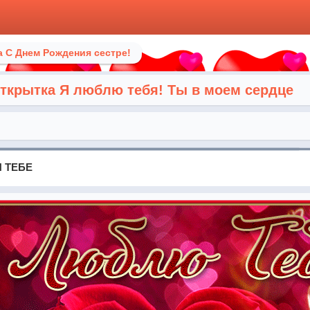
 С Днем Рождения сестре!
крытка Я люблю тебя! Ты в моем сердце
 ТЕБЕ