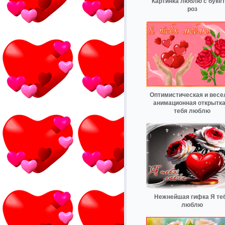
Картинка люблю с буке
роз
Оптимистическая и весе
анимационная открытка
тебя люблю
Нежнейшая гифка Я те
люблю