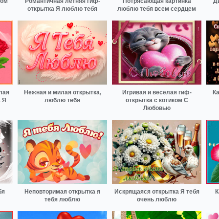
том
Романтичная летняя гиф-
Потрясающая картинка
Д
открытка Я люблю тебя
люблю тебя всем сердцем
лая
Нежная и милая открытка,
Игривая и веселая гиф-
К
 Я
люблю тебя
открытка с котиком С
Любовью
бя
Неповторимая открытка я
Искрящаяся открытка Я тебя
К
тебя люблю
очень люблю