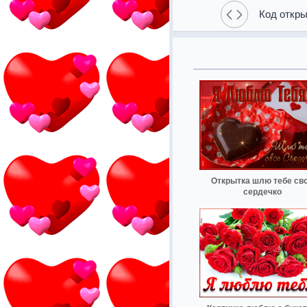
Код откры
Открытка шлю тебе св
сердечко