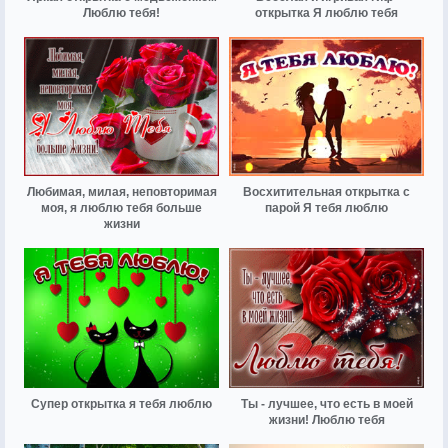
Люблю тебя!
открытка Я люблю тебя
Любимая, милая, неповторимая
Восхитительная открытка с
моя, я люблю тебя больше
парой Я тебя люблю
жизни
Супер открытка я тебя люблю
Ты - лучшее, что есть в моей
жизни! Люблю тебя