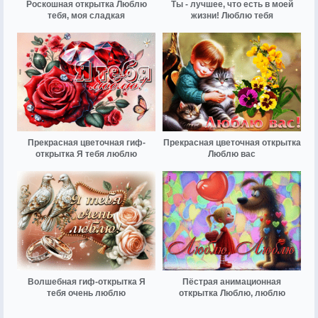
Роскошная открытка Люблю
Ты - лучшее, что есть в моей
тебя, моя сладкая
жизни! Люблю тебя
Прекрасная цветочная гиф-
Прекрасная цветочная открытка
открытка Я тебя люблю
Люблю вас
Волшебная гиф-открытка Я
Пёстрая анимационная
тебя очень люблю
открытка Люблю, люблю