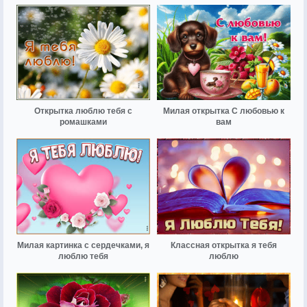
Открытка люблю тебя с
Милая открытка С любовью к
ромашками
вам
Милая картинка с сердечками, я
Классная открытка я тебя
люблю тебя
люблю