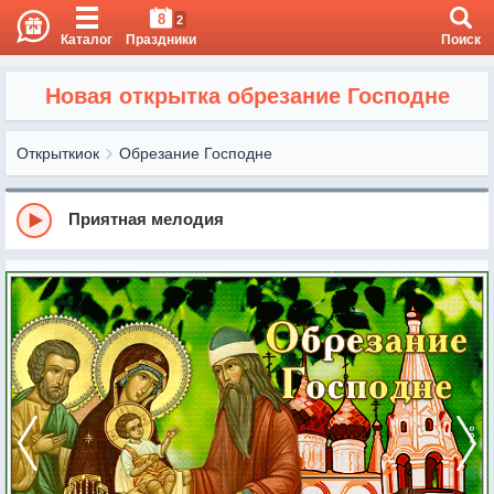
8
2
Каталог
Праздники
Поиск
Новая открытка обрезание Господне
Открыткиок
Обрезание Господне
Приятная мелодия