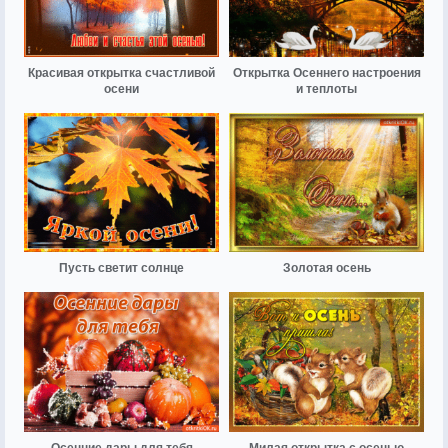
Красивая открытка счастливой
Открытка Осеннего настроения
осени
и теплоты
Пусть светит солнце
Золотая осень
Осенние дары для тебя
Милая открытка с осенью