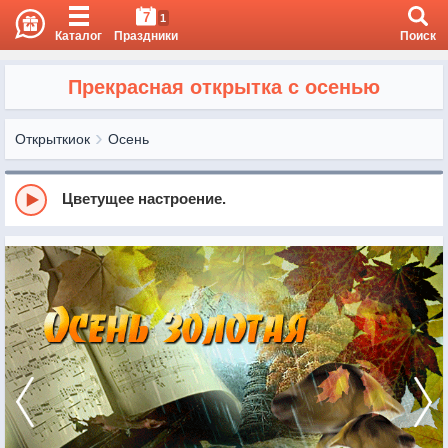
7
1
Каталог
Праздники
Поиск
Прекрасная открытка с осенью
Открыткиок
Осень
Цветущее настроение.