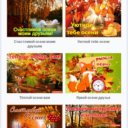
Счастливой осени моим
Уютной тебе осени
друзьям
Тёплой осени вам
Яркой осени друзья