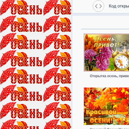
Код откры
Открытка осень, приве