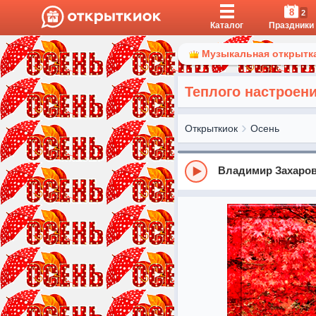
8
2
Каталог
Праздники
Музыкальная открытка
Теплого настроен
Открыткиок
Осень
Владимир Захаров