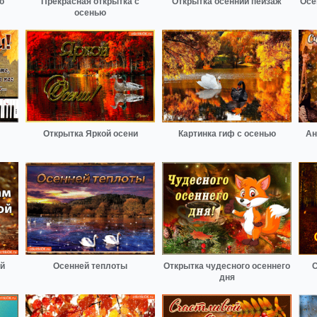
ю
Прекрасная открытка с
Открытка осенний пейзаж
Осе
осенью
Открытка Яркой осени
Картинка гиф с осенью
Ан
й
Осенней теплоты
Открытка чудесного осеннего
С
дня