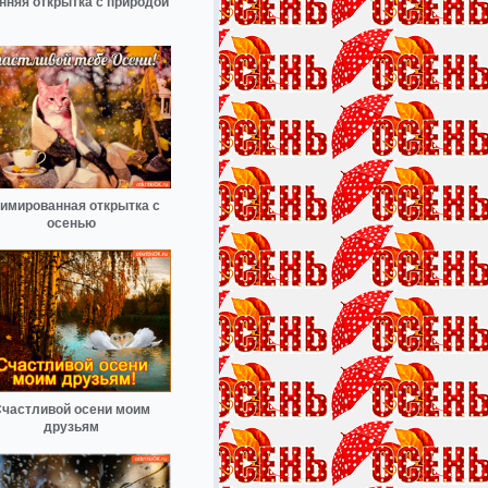
нняя открытка с природой
имированная открытка с
осенью
частливой осени моим
друзьям