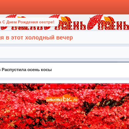
 С Днем Рождения сестре!
ия в этот холодный вечер
 Распустила осень косы