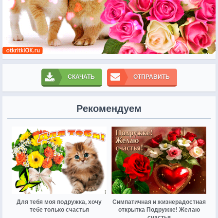
СКАЧАТЬ
ОТПРАВИТЬ
Рекомендуем
Для тебя моя подружка, хочу
Симпатичная и жизнерадостная
тебе только счастья
открытка Подружке! Желаю
счастья