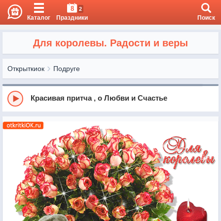
8
2
Каталог
Праздники
Поиск
Для королевы. Радости и веры
Открыткиок
Подруге
Красивая притча , о Любви и Счастье