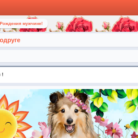
 Рождения мужчине!
подруге
 !