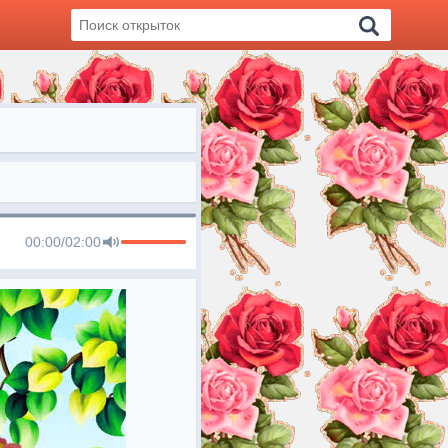
00:00
/
02:00