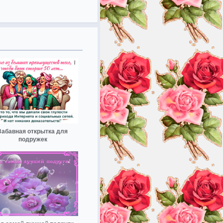
Забавная открытка для
подружек