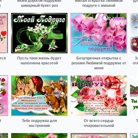
я
Моей дорогой подружке
Милая открытка Любимой
Дл
е
шикарный букет роз
подруге с мишкой
тся
Пусть твоя жизнь будет
Безупречная открытка с
З
наполнена красотой
розами Любимой подружке от
от
меня
й
Тебе подружка для
От всего сердца
настроения
очаровательной