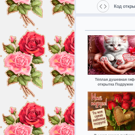
Код откры
Тёплая душевная гиф
открытка Подружке