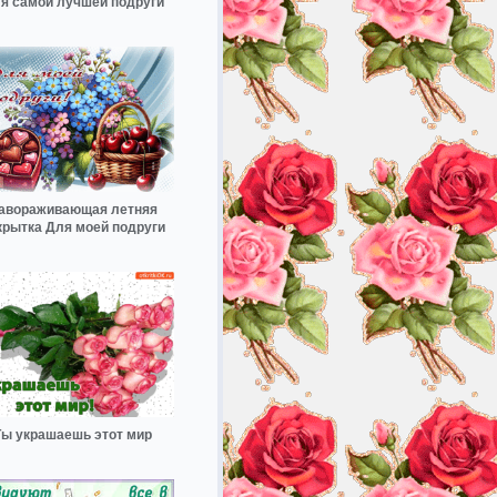
я самой лучшей подруги
авораживающая летняя
крытка Для моей подруги
Ты украшаешь этот мир