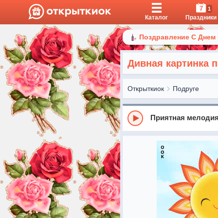
7
1
Каталог
Праздники
Поздравление С Днем
Дивная картинка 
Открыткиок
Подруге
Приятная мелодия