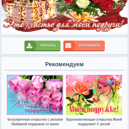
СКАЧАТЬ
ОТПРАВИТЬ
Рекомендуем
Безупречная открытка с розами
Вдохновляющая открытка Моей
Любимой подружке от меня
подружке! С розой