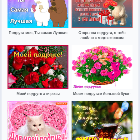
Подруга моя, Ты самая Лучшая
Открытка подруга, я тебя
люблю с медвежонком
Моей подруге эти розы
Моим подругам большой букет