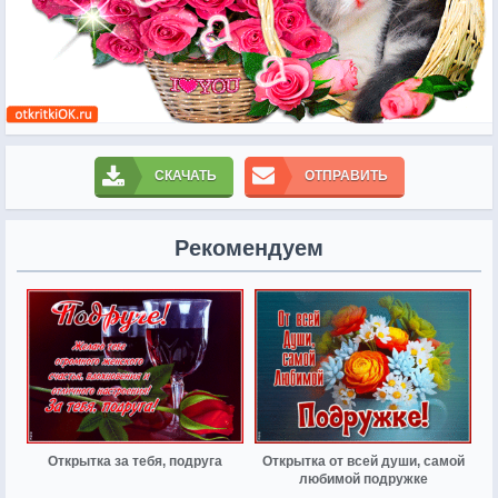
СКАЧАТЬ
ОТПРАВИТЬ
Рекомендуем
Открытка за тебя, подруга
Открытка от всей души, самой
любимой подружке