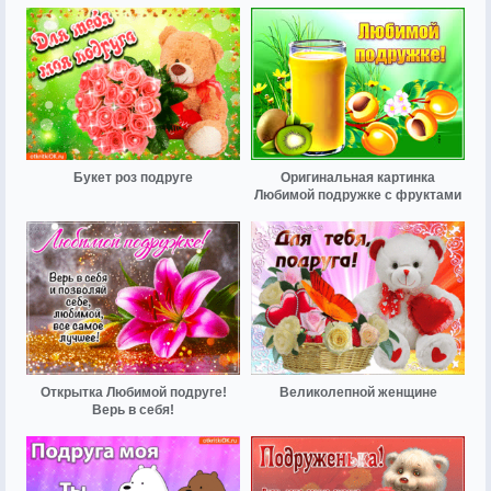
Букет роз подруге
Оригинальная картинка
Любимой подружке с фруктами
Открытка Любимой подруге!
Великолепной женщине
Верь в себя!