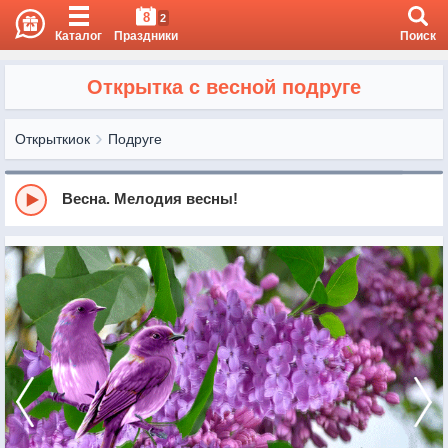
8
2
Каталог
Праздники
Поиск
Открытка с весной подруге
Открыткиок
Подруге
Весна. Мелодия весны!