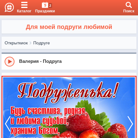
9
2
Каталог
Праздники
Поиск
Для моей подруги любимой
Открыткиок
Подруге
Валерия - Подруга