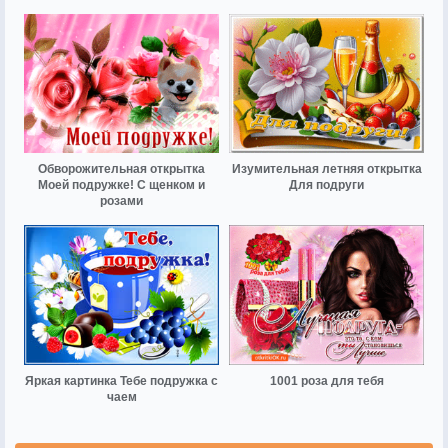
Обворожительная открытка
Изумительная летняя открытка
Моей подружке! С щенком и
Для подруги
розами
Яркая картинка Тебе подружка с
1001 роза для тебя
чаем