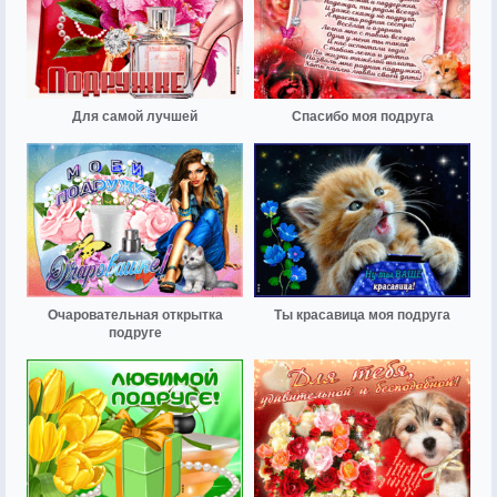
Для самой лучшей
Спасибо моя подруга
Очаровательная открытка
Ты красавица моя подруга
подруге