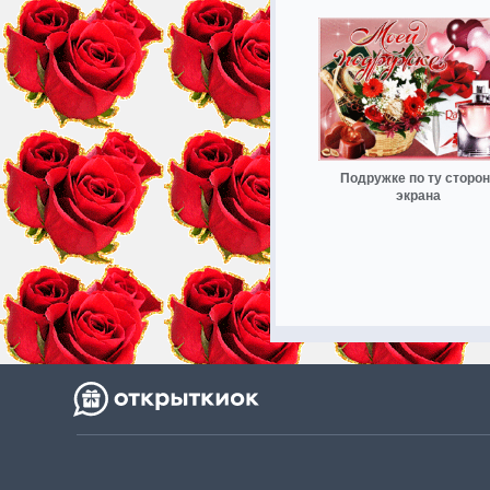
Подружке по ту сторон
экрана