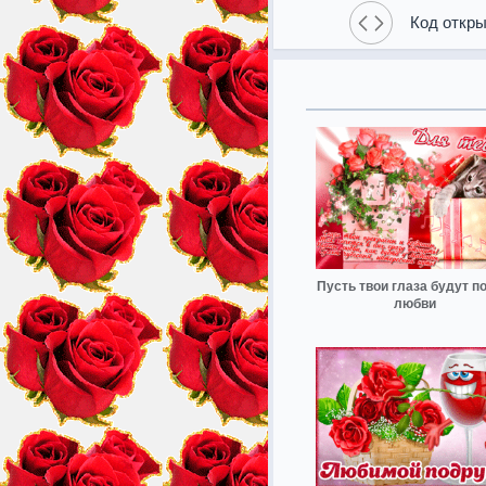
Код откры
Пусть твои глаза будут п
любви