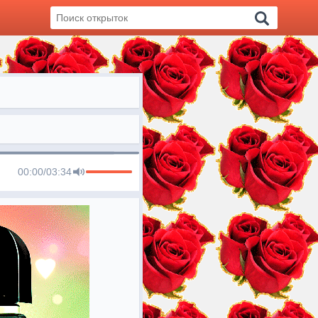
00:00
/
03:34