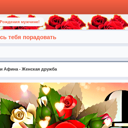
 Рождения мужчине!
ось тебя порадовать
 и Афина - Женская дружба