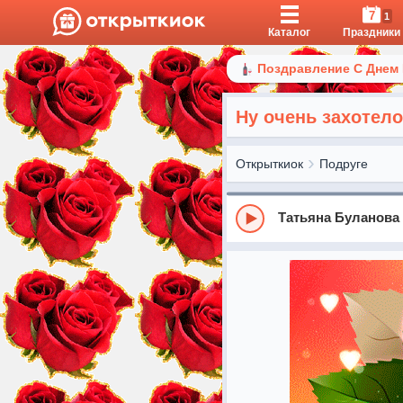
7
1
Каталог
Праздники
Поздравление С Днем
Ну очень захотел
Открыткиок
Подруге
Татьяна Буланова