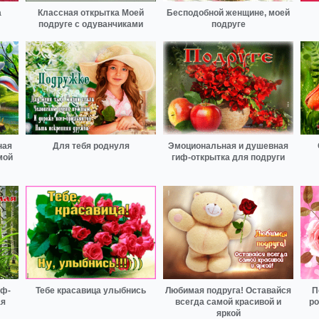
а
Классная открытка Моей
Бесподобной женщине, моей
подруге с одуванчиками
подруге
ная
Для тебя роднуля
Эмоциональная и душевная
мой
гиф-открытка для подруги
иф-
Тебе красавица улыбнись
Любимая подруга! Оставайся
П
ая
всегда самой красивой и
ро
яркой