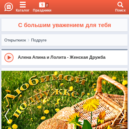
9
2
Каталог
Праздники
Поиск
С большим уважением для тебя
Открыткиок
Подруге
Алена Апина и Лолита - Женская Дружба