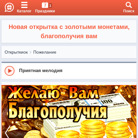
7
1
Каталог
Праздники
Поиск
Новая открытка с золотыми монетами,
благополучия вам
Открыткиок
Пожелание
Приятная мелодия