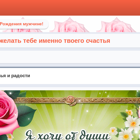
 Рождения мужчине!
желать тебе именно твоего счастья
ья и радости