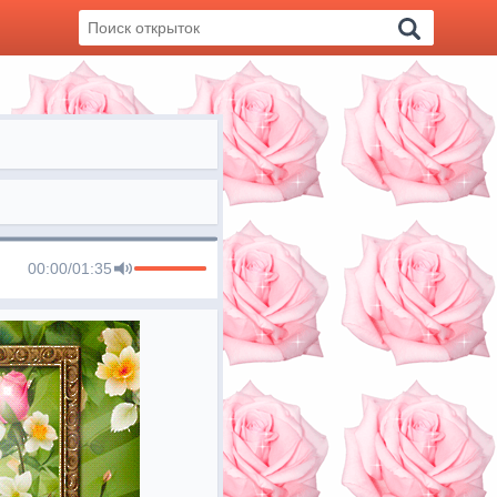
00:00
/
01:35