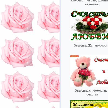
Кто счастлив сам, другим
не желает
Открытка Желаю счаст
Открытка с пожелани
счастья