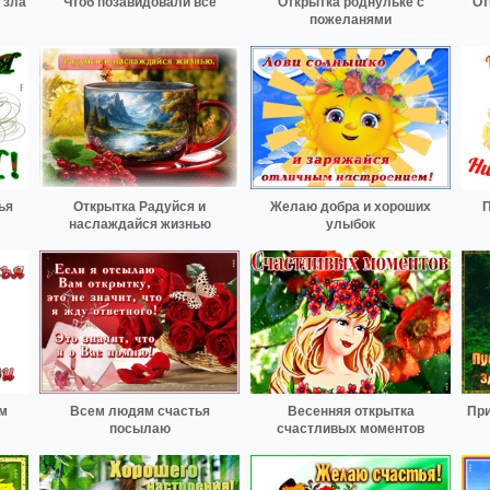
 зла
Чтоб позавидовали все
Открытка роднульке с
От
пожеланями
ья
Открытка Радуйся и
Желаю добра и хороших
П
наслаждайся жизнью
улыбок
ем
Всем людям счастья
Весенняя открытка
При
посылаю
счастливых моментов