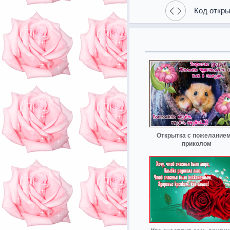
Код откры
Открытка с пожеланием
приколом