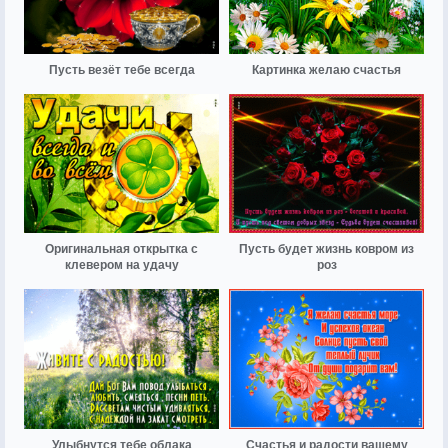
Пусть везёт тебе всегда
Картинка желаю счастья
Оригинальная открытка с
Пусть будет жизнь ковром из
клевером на удачу
роз
Улыбнутся тебе облака
Счастья и радости вашему