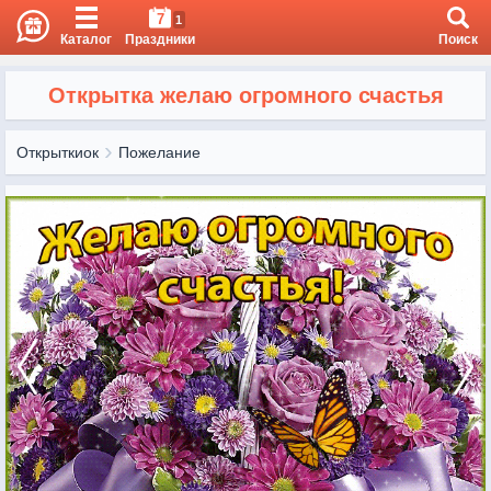
7
1
Каталог
Праздники
Поиск
Открытка желаю огромного счастья
Открыткиок
Пожелание