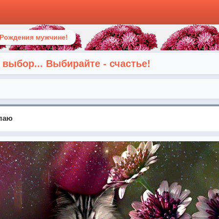
 Рождения мужчине!
 выбор... Выбирайте - счастье!
елаю