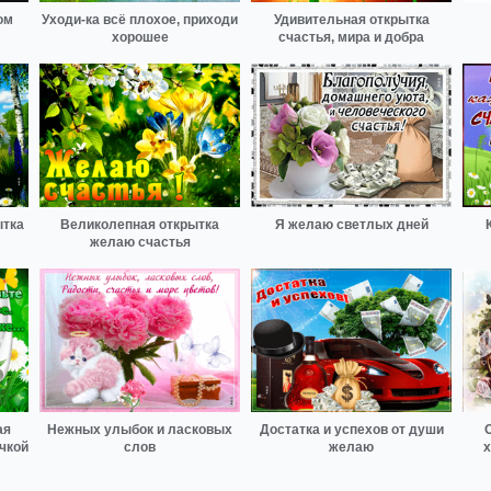
ом
Уходи-ка всё плохое, приходи
Удивительная открытка
хорошее
счастья, мира и добра
ытка
Великолепная открытка
Я желаю светлых дней
желаю счастья
ая
Нежных улыбок и ласковых
Достатка и успехов от души
чкой
слов
желаю
х