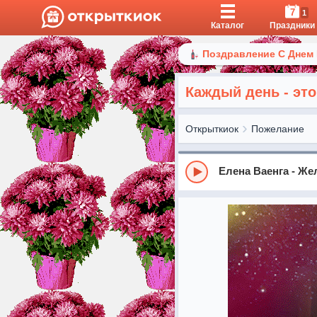
7
1
Каталог
Праздники
Поздравление С Днем
Каждый день - это
Открыткиок
Пожелание
Елена Ваенга - Ж