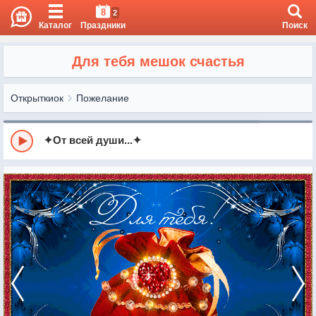
8
2
Каталог
Праздники
Поиск
Для тебя мешок счастья
Открыткиок
Пожелание
✦От всей души...✦