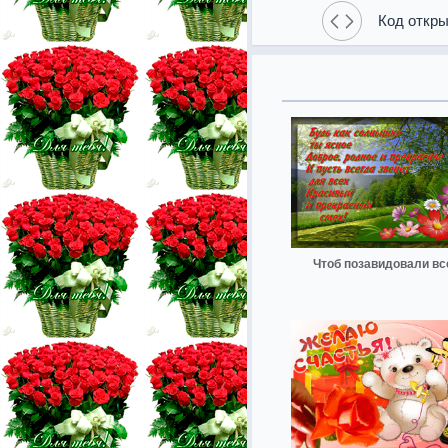
Код откры
Чтоб позавидовали вс