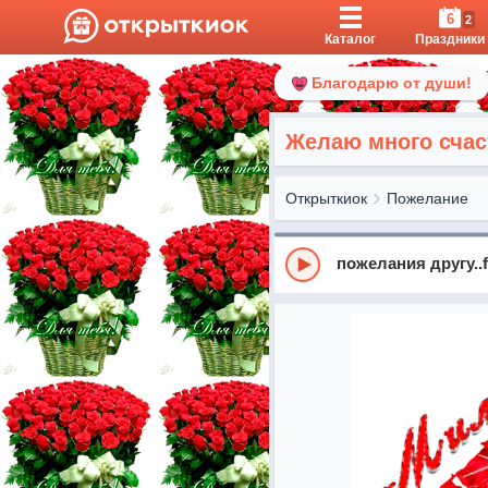
6
2
Каталог
Праздники
Благодарю от души!
Желаю много счас
Открыткиок
Пожелание
пожелания другу..f