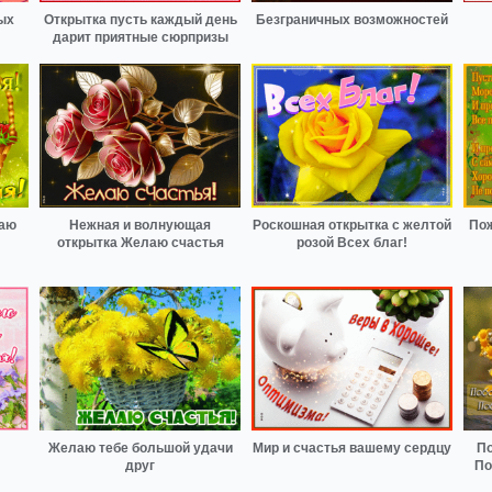
ых
Открытка пусть каждый день
Безграничных возможностей
дарит приятные сюрпризы
лаю
Нежная и волнующая
Роскошная открытка с желтой
Пож
открытка Желаю счастья
розой Всех благ!
Желаю тебе большой удачи
Мир и счастья вашему сердцу
По
друг
По