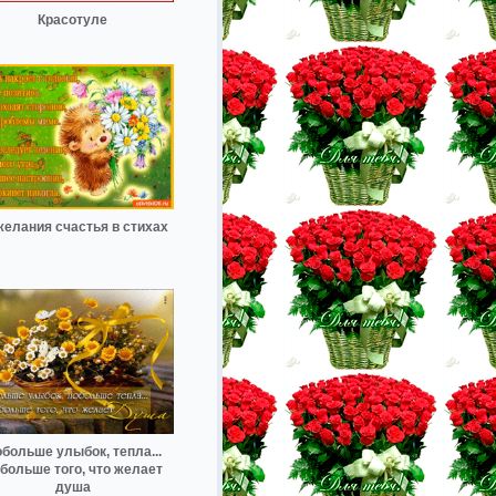
Красотуле
елания счастья в стихах
больше улыбок, тепла...
больше того, что желает
душа