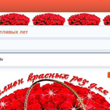
тливых лет
lv