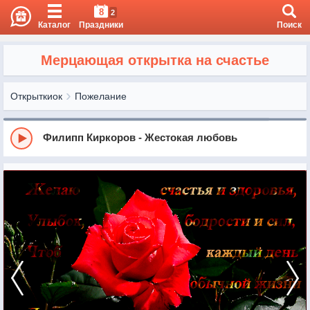
8
2
Каталог
Праздники
Поиск
Мерцающая открытка на счастье
Открыткиок
Пожелание
Филипп Киркоров - Жестокая любовь