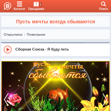
7
1
Каталог
Праздники
Поиск
Пусть мечты всегда сбываются
Открыткиок
Пожелание
Сборная Союза - Я буду петь