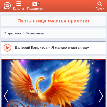
6
2
Каталог
Праздники
Поиск
Пусть птица счастья прилетит
Открыткиок
Пожелание
Валерий Капризов – Я желаю счастья вам