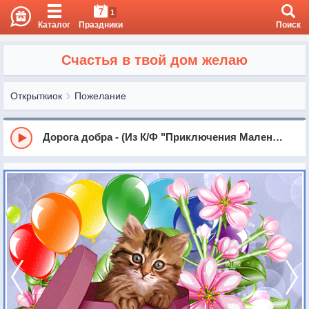
7
1
Каталог
Праздники
Поиск
Счастья в твой дом желаю
Открыткиок
Пожелание
Дорога добра - (Из К/Ф "Приключения Маленького Мука")