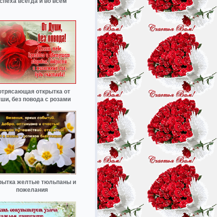
спеха всегда и во всём
отрясающая открытка от
ши, без повода с розами
рытка желтые тюльпаны и
пожелания