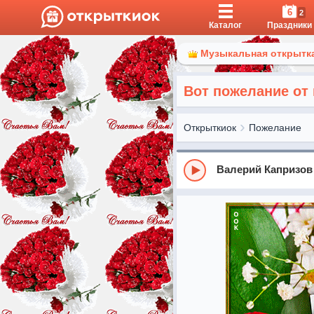
6
2
Каталог
Праздники
Музыкальная открытка
Вот пожелание от
Открыткиок
Пожелание
Валерий Капризов