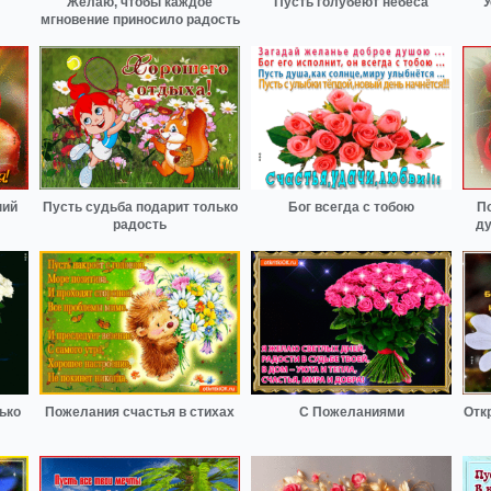
Желаю, чтобы каждое
Пусть голубеют небеса
У
мгновение приносило радость
ний
Пусть судьба подарит только
Бог всегда с тобою
П
радость
ду
ько
Пожелания счастья в стихах
С Пожеланиями
Отк