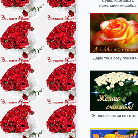
Супер Картинка с
пожеланиями добра
Дарю тебе розу пожела
Желаю счастья вот стол