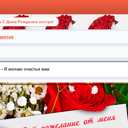
 С Днем Рождения сестре!
 меня
 – Я желаю счастья вам