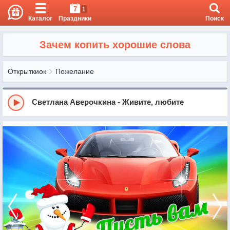
7
1
Каталог
Праздники
Поиск
Зачем копить хорошие слова
Открыткиок
Пожелание
Светлана Аверочкина - Живите, любите