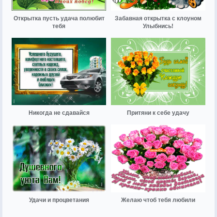
Открытка пусть удача полюбит
Забавная открытка с клоуном
тебя
Улыбнись!
Никогда не сдавайся
Притяни к себе удачу
Удачи и процветания
Желаю чтоб тебя любили