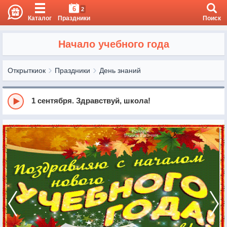
6
2
Каталог
Праздники
Поиск
Начало учебного года
Открыткиок
Праздники
День знаний
1 сентября. Здравствуй, школа!