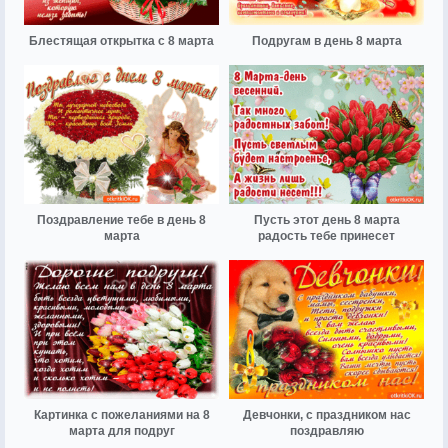
Блестящая открытка с 8 марта
Подругам в день 8 марта
Поздравление тебе в день 8
Пусть этот день 8 марта
марта
радость тебе принесет
Картинка с пожеланиями на 8
Девчонки, с праздником нас
марта для подруг
поздравляю