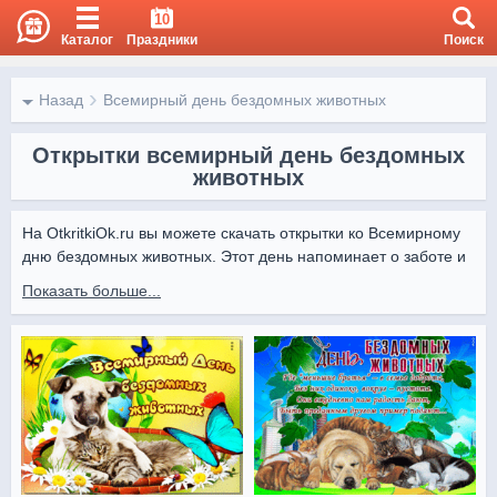
10
Каталог
Праздники
Поиск
Назад
Всемирный день бездомных животных
Открытки всемирный день бездомных
животных
На OtkritkiOk.ru вы можете скачать открытки ко Всемирному 
дню бездомных животных. Этот день напоминает о заботе и 
милосердии к братьям нашим меньшим, которые нуждаются 
Показать больше...
в доме и любви.

Красивые картинки и трогательные открытки с Otkritki Ok 
помогут выразить внимание, поделиться добротой и 
поддержкой в этот важный день.