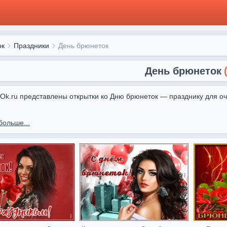
ок
Праздники
День брюнеток
День брюнеток
kiOk.ru представлены открытки ко Дню брюнеток — празднику для о
от Otkritki Ok помогут выразить восхищение красотой и харизмой б
больше...