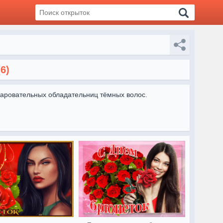
(6)
чаровательных обладательниц тёмных волос.

рюнеток.