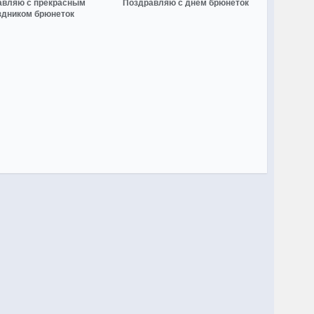
авляю с прекрасным
Поздравляю с днем брюнеток
здником брюнеток