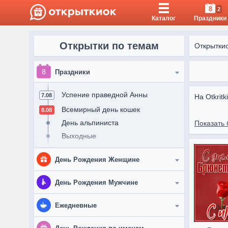
8
2
Каталог
Праздники
Открытки по темам
Открытки
Праздники
Успение праведной Анны
7.08
На Otkrit
Всемирный день кошек
8.08
Открытки 
День альпиниста
Показать 
Выходные
День строителя
9.08
День Рождения Женщине
День физкультурника
Выходные
Женщине
День Рождения Мужчине
Рождество святого Николая
11.08
Подруге
Мужчине
Ежедневные
День Военно-Воздушных Сил
12.08
России
Девушке
Другу
Доброе утро