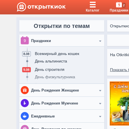
9
2
Каталог
Праздники
Открытки по темам
Открытки
9
Праздники
Всемирный день кошек
8.08
На Otkrit
День альпиниста
Открытки 
День строителя
Показать 
9.08
День физкультурника
Выходные
День Рождения Женщине
Рождество святого Николая
11.08
День Военно-Воздушных Сил
12.08
Женщине
День Рождения Мужчине
России
Подруге
Международный день молодежи
Мужчине
Ежедневные
Международный день левшей
Девушке
13.08
Другу
Доброе утро