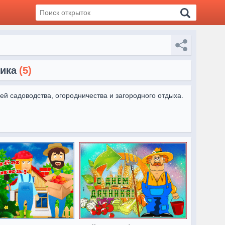
ика
(5)
ей садоводства, огородничества и загородного отдыха.

жая и радости от работы на земле.