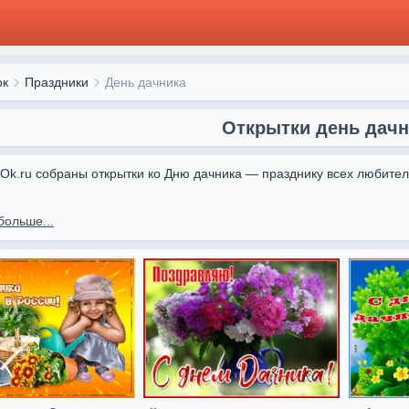
ок
Праздники
День дачника
Открытки день дачн
kiOk.ru собраны открытки ко Дню дачника — празднику всех любител
от Otkritki Ok помогут поздравить дачников, пожелать богатого уро
больше...