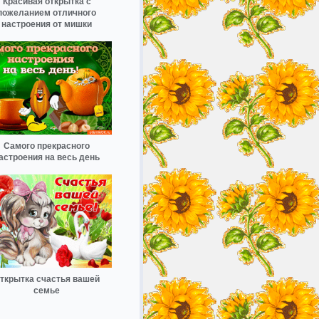
Красивая открытка с
пожеланием отличного
настроения от мишки
Самого прекрасного
астроения на весь день
ткрытка счастья вашей
семье