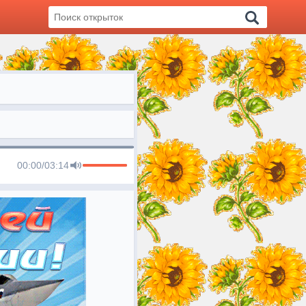
00:00
/
03:14