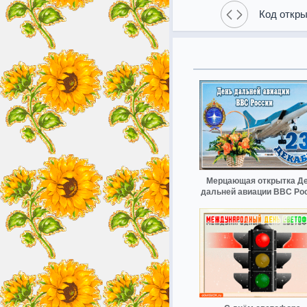
Код откры
Мерцающая открытка Д
дальней авиации ВВС Ро