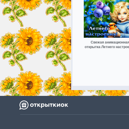
Свежая анимационна
открытка Летнего настро