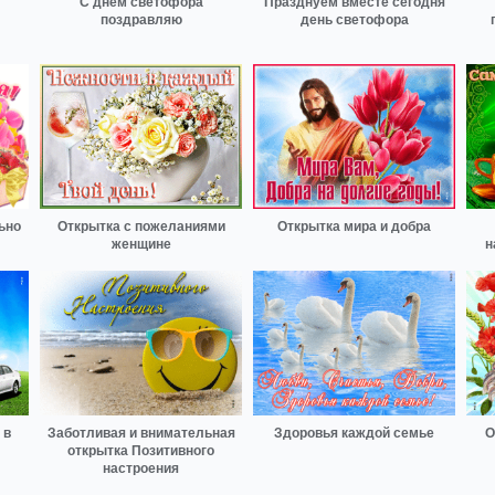
С днем светофора
Празднуем вместе сегодня
поздравляю
день светофора
ьно
Открытка с пожеланиями
Открытка мира и добра
женщине
н
 в
Заботливая и внимательная
Здоровья каждой семье
О
открытка Позитивного
настроения