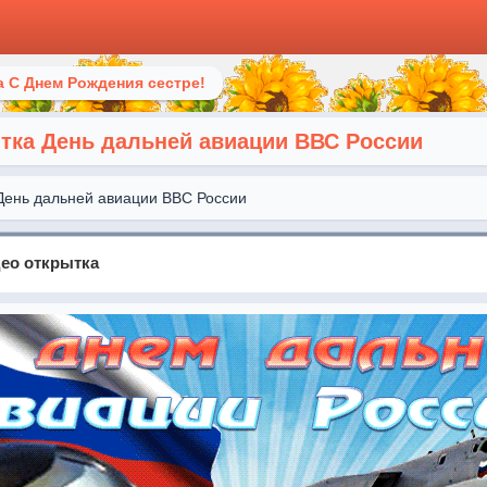
 С Днем Рождения сестре!
тка День дальней авиации ВВС России
День дальней авиации ВВС России
ео открытка