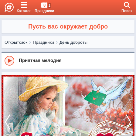
8
2
Каталог
Праздники
Поиск
Пусть вас окружает добро
Открыткиок
Праздники
День доброты
Приятная мелодия