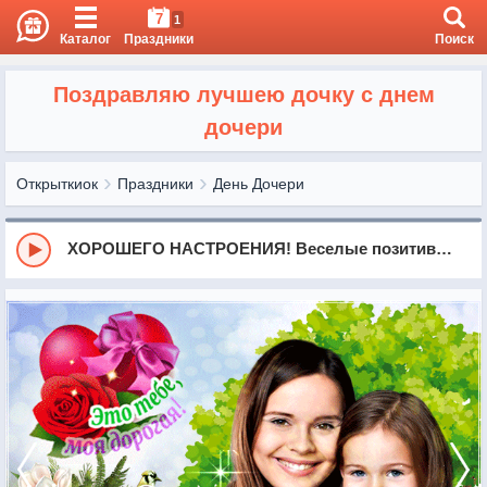
7
1
Каталог
Праздники
Поиск
Поздравляю лучшею дочку с днем
дочери
Открыткиок
Праздники
День Дочери
ХОРОШЕГО НАСТРОЕНИЯ! Веселые позитивные пожелания для друзей