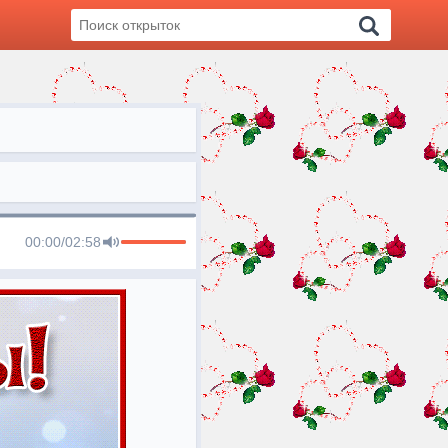
00:00
/
02:58