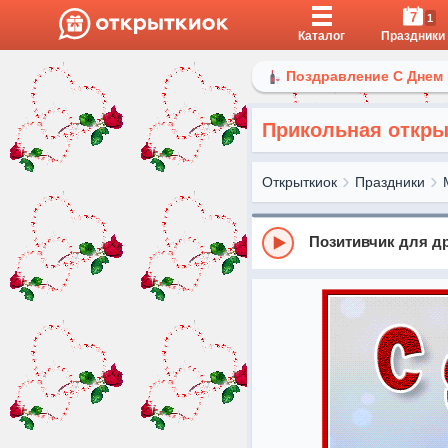
7
1
Каталог
Праздники
Поздравление С Днем
Прикольная откр
Открыткиок
Праздники
Позитивчик для дру