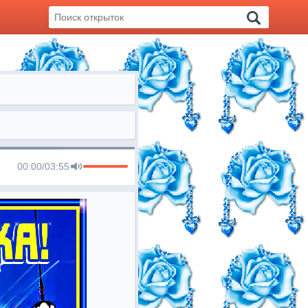
00:00
/
03:55