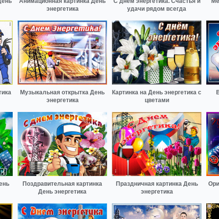
День
Анимационная картинка День
С днём энергетика. Счастья и
Ме
энергетика
удачи рядом всегда
тика
Музыкальная открытка День
Картинка на День энергетика с
энергетика
цветами
ень
Поздравительная картинка
Праздничная картинка День
Ори
День энергетика
энергетика