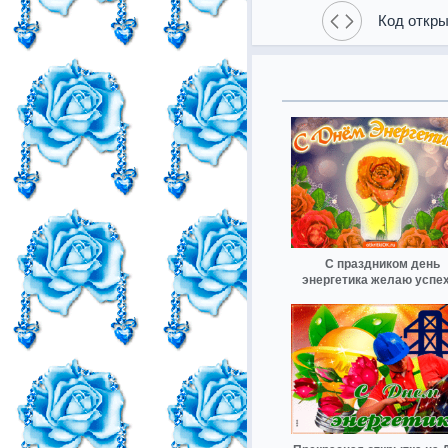
Код откры
С праздником день
энергетика желаю успе