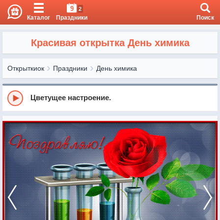
9
2
Каталог
Праздники
Поиск
Красивая открытка День химика
Открыткиок
Праздники
День химика
Цветущее настроение.