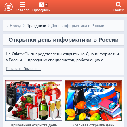
8
2
Каталог
Праздники
Поиск
Назад
Праздники
День информатики в России
Открытки день информатики в России
На OtkritkiOk.ru представлены открытки ко Дню информатики 
в России — празднику специалистов, работающих с 
информационными технологиями.

Показать больше...
Открытки от Otkritki Ok помогут поздравить программистов, 
аналитиков и всех, кто связан с ИТ, выразив уважение за их 
знания и труд.
Прикольная открытка День
Красивая открытка День