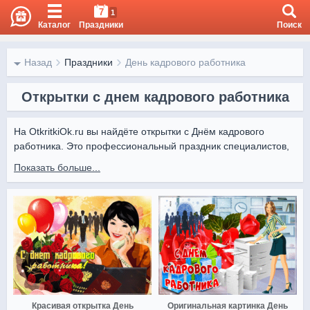
7
1
Каталог
Праздники
Поиск
Назад
Праздники
День кадрового работника
Открытки с днем кадрового работника
На OtkritkiOk.ru вы найдёте открытки с Днём кадрового 
работника. Это профессиональный праздник специалистов, 
отвечающих за подбор и развитие персонала. Красивые 
Показать больше...
картинки подчеркнут уважение к их труду и внимание к 
людям.

Все открытки Otkritki Ok доступны для бесплатной отправки в 
мессенджерах и социальных сетях.
Красивая открытка День
Оригинальная картинка День