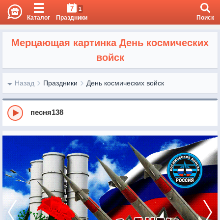
7
1
Каталог
Праздники
Поиск
Мерцающая картинка День космических
войск
Назад
Праздники
День космических войск
песня138