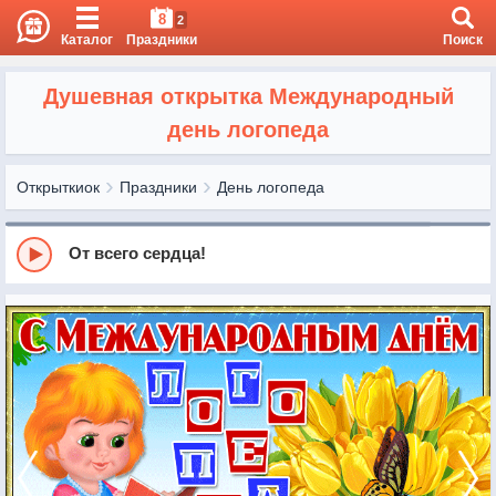
8
2
Каталог
Праздники
Поиск
Душевная открытка Международный
день логопеда
Открыткиок
Праздники
День логопеда
От всего сердца!